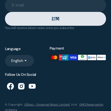
E-mail
訂閱
You will receive latest news once you subscribe
Payment
Language
English
Follow Us On Social
© Copyright,
UShop - Universal Music Limited
,
UMG Reservation
2026
of Rights