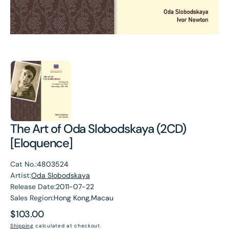
The Art of Oda Slobodskaya (2CD)
[Eloquence]
Cat No.:
4803524
Artist:
Oda Slobodskaya
Release Date:
2011-07-22
Sales Region:
Hong Kong,Macau
Regular
$103.00
price
Shipping
calculated at checkout.