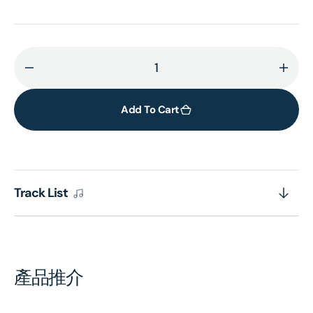
Decrease
Incr
quantity
quant
for
for
Add To Cart
The
The
Art
Art
of
of
Oda
Oda
Track List
Slobodskaya
Slob
(2CD)
(2CD
[Eloquence]
[Elo
產品推介