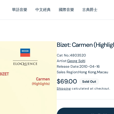
華語音樂
中文經典
國際音樂
古典爵士
Bizet: Carmen (Highlig
Cat No.:
4803520
Artist:
Georg Solti
Release Date:
2010-04-16
Sales Region:
Hong Kong,Macau
Regular
$69.00
Sold Out
price
Shipping
calculated at checkout.
en
dia