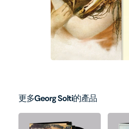
1
in
gal
vi
更多
Georg Solti
的產品