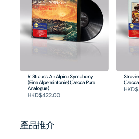
R. Strauss: An Alpine Symphony
Stravin
(Eine Alpensinfonie) (Decca Pure
(Decca
Analogue)
HKD$
HKD$422.00
產品推介