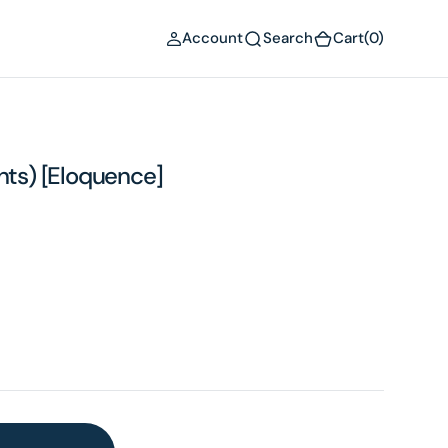
(0)
Account
Search
Cart
(0)
hts) [Eloquence]