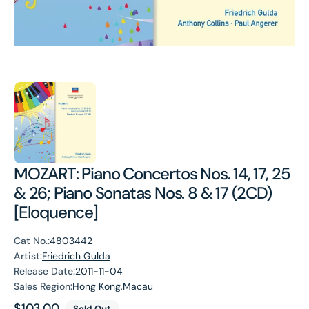
MOZART: Piano Concertos Nos. 14, 17, 25
& 26; Piano Sonatas Nos. 8 & 17 (2CD)
[Eloquence]
Cat No.:
4803442
Artist:
Friedrich Gulda
Release Date:
2011-11-04
Sales Region:
Hong Kong,Macau
Regular
$103.00
Sold Out