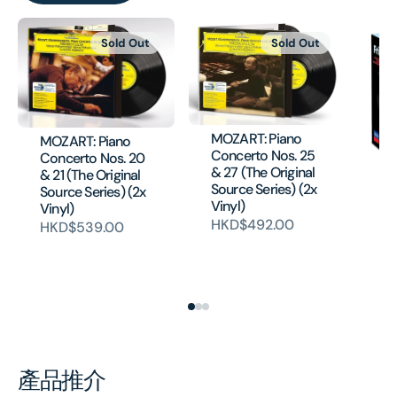
Sold Out
Sold Out
MOZART: Piano
MOZART: Piano
Concerto Nos. 25
Concerto Nos. 20
& 27 (The Original
& 21 (The Original
Fr
Source Series) (2x
Source Series) (2x
Co
Vinyl)
Vinyl)
Co
HKD$492.00
HKD$539.00
(4
Au
H
產品推介