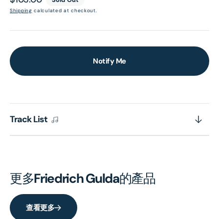
price
Shipping
calculated at checkout.
Notify Me
Track List
更多
Friedrich Gulda
的產品
查看更多