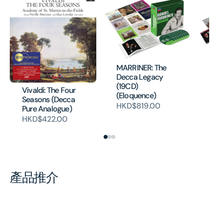
MARRINER: The
Ma
Decca Legacy
B
(19CD)
Vivaldi: The Four
(1
(Eloquence)
Seasons (Decca
H
HKD$819.00
Pure Analogue)
HKD$422.00
產品推介