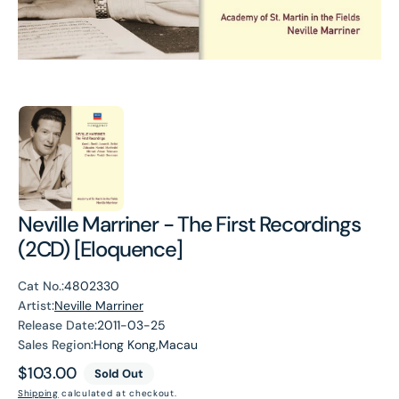
Neville Marriner - The First Recordings
(2CD) [Eloquence]
Cat No.:
4802330
Artist:
Neville Marriner
Release Date:
2011-03-25
Sales Region:
Hong Kong,Macau
Regular
$103.00
Sold Out
price
Shipping
calculated at checkout.