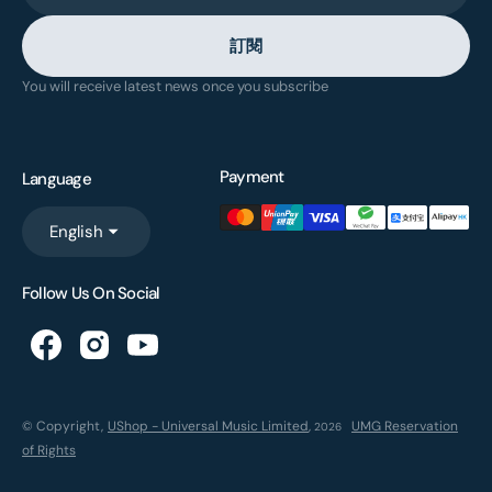
訂閱
You will receive latest news once you subscribe
Payment
Language
English
Follow Us On Social
© Copyright,
UShop - Universal Music Limited
,
UMG Reservation
2026
of Rights