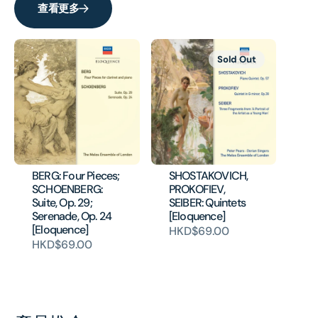
查看更多
Sold Out
BERG: Four Pieces;
SHOSTAKOVICH,
SCHOENBERG:
PROKOFIEV,
Suite, Op. 29;
SEIBER: Quintets
Serenade, Op. 24
[Eloquence]
[Eloquence]
HKD$69.00
HKD$69.00