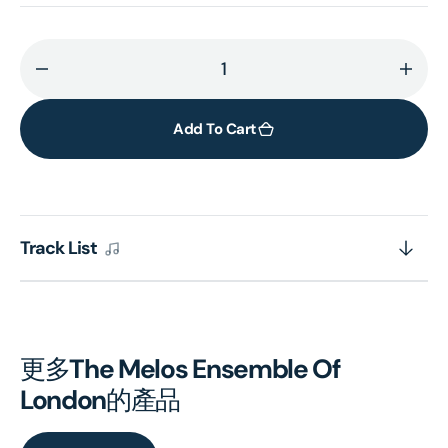
Decrease
Incr
quantity
quant
for
for
Add To Cart
French
Fren
Chamber
Cha
Music
Musi
[Eloquence]
[Elo
Track List
更多
The Melos Ensemble Of
London
的產品