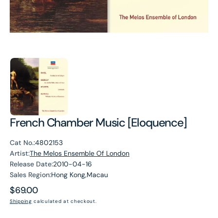
French Chamber Music [Eloquence]
Cat No.:
4802153
Artist:
The Melos Ensemble Of London
Release Date:
2010-04-16
Sales Region:
Hong Kong,Macau
Regular
$69.00
price
Shipping
calculated at checkout.