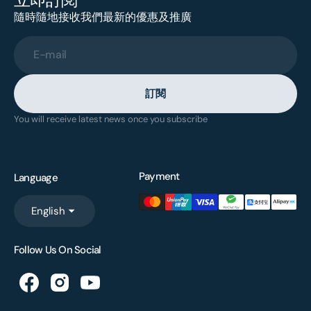
隨時隨地接收我們最新的優惠及推廣
E-mail
訂閱
You will receive latest news once you subscribe
Payment
Language
English
Follow Us On Social