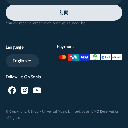
訂閱
You will receive latest news once you subscribe
Payment
Language
English
Follow Us On Social
© Copyright,
UShop - Universal Music Limited
,
UMG Reservation
2026
of Rights