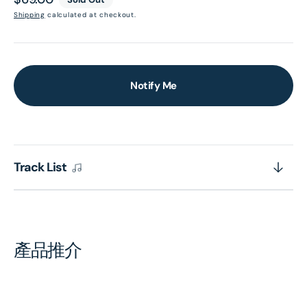
price
Shipping
calculated at checkout.
Notify Me
Track List
產品推介