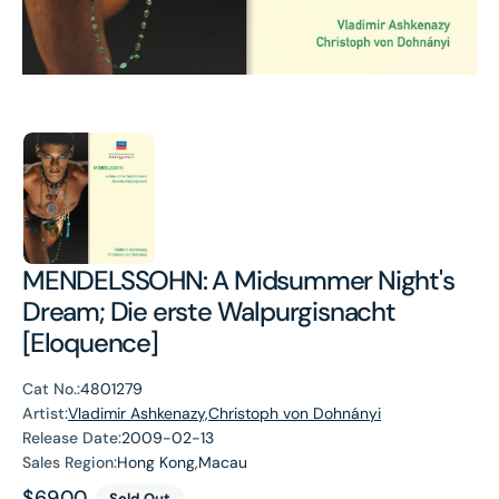
MENDELSSOHN: A Midsummer Night's
Dream; Die erste Walpurgisnacht
[Eloquence]
Cat No.:
4801279
Artist:
Vladimir Ashkenazy,Christoph von Dohnányi
Release Date:
2009-02-13
Sales Region:
Hong Kong,Macau
Regular
$69.00
Sold Out