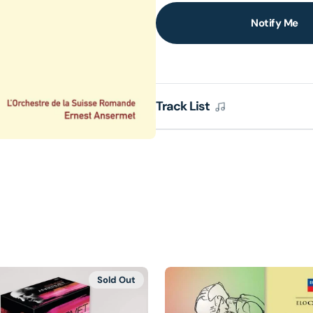
Notify Me
lery
ew
Track List
Sold Out