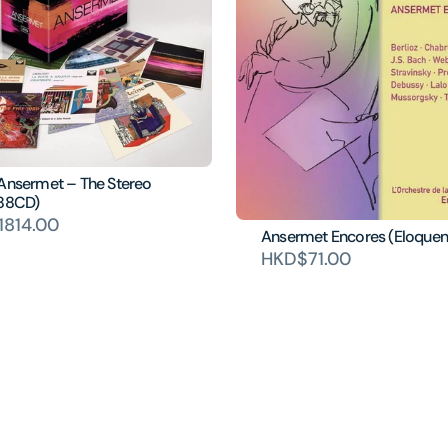
 Ansermet – The Stereo
(88CD)
1814.00
Ansermet Encores (Eloquen
HKD$71.00