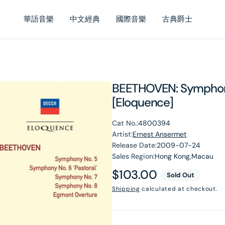
華語音樂
中文經典
國際音樂
古典爵士
BEETHOVEN: Symphoni
[Eloquence]
Cat No.:
4800394
Artist:
Ernest Ansermet
Release Date:
2009-07-24
Sales Region:
Hong Kong,Macau
Regular
$103.00
Sold Out
price
Shipping
calculated at checkout.
en
dia