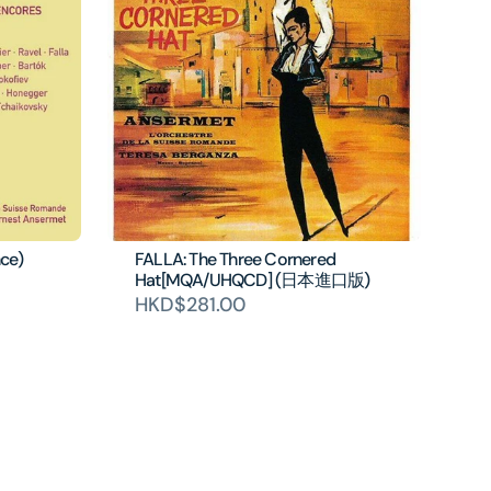
ce)
FALLA: The Three Cornered
Hat[MQA/UHQCD] (日本進口版)
HKD$281.00