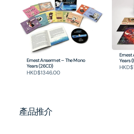
Ernest
Ernest Ansermet – The Mono
Years 
Years (26CD)
HKD$
HKD$1346.00
產品推介