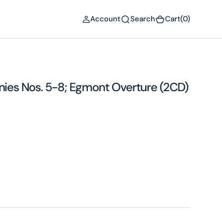
(0)
Account
Search
Cart
(0)
es Nos. 5-8; Egmont Overture (2CD)