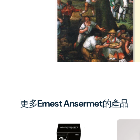
1
in
gal
vi
更多
Ernest Ansermet
的產品