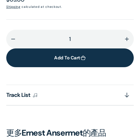
price
Shipping
calculated at checkout.
Decrease
Incr
quantity
quant
for
for
Add To Cart
HAYDN:
HAYD
Symphonies
Symp
Nos.
Nos.
22
22
Track List
&amp;
&amp
90;
90;
Trumpet
Trum
Concerto.
Conc
HUMMEL:
HUM
更多
Ernest Ansermet
的產品
Trumpet
Trum
Concerto
Conc