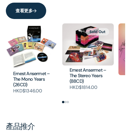
[Eloquence]
[Elo
查看更多
Sold Out
Ernest Ansermet –
Ernest Ansermet –
The Stereo Years
The Mono Years
An
(88CD)
(26CD)
(E
HKD$1814.00
HKD$1346.00
HK
產品推介