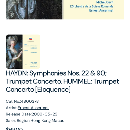
HAYDN: Symphonies Nos. 22 & 90;
Trumpet Concerto. HUMMEL: Trumpet
Concerto [Eloquence]
Cat No.:
4800378
Artist:
Ernest Ansermet
Release Date:
2009-05-29
Sales Region:
Hong Kong,Macau
Regular
$69.00