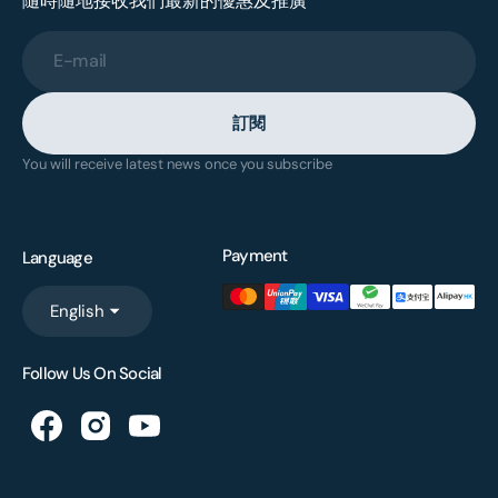
隨時隨地接收我們最新的優惠及推廣
E-mail
訂閱
You will receive latest news once you subscribe
Payment
Language
English
Follow Us On Social