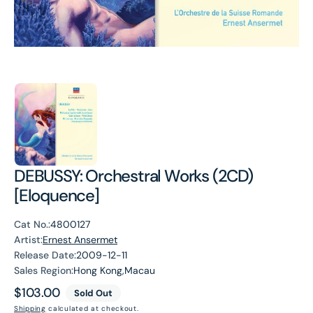
DEBUSSY: Orchestral Works (2CD)
[Eloquence]
Cat No.:
4800127
Artist:
Ernest Ansermet
Release Date:
2009-12-11
Sales Region:
Hong Kong,Macau
Regular
$103.00
Sold Out
price
Shipping
calculated at checkout.