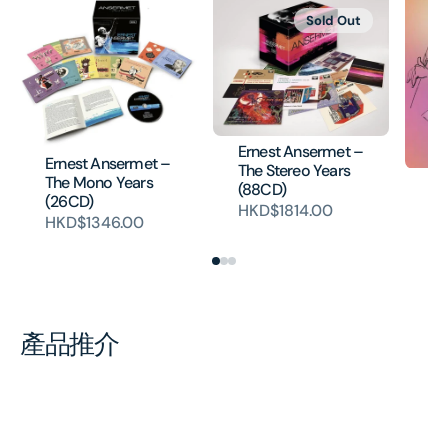
Sold Out
Ernest Ansermet –
Ernest Ansermet –
The Stereo Years
The Mono Years
An
(88CD)
(26CD)
(E
HKD$1814.00
HKD$1346.00
HK
產品推介