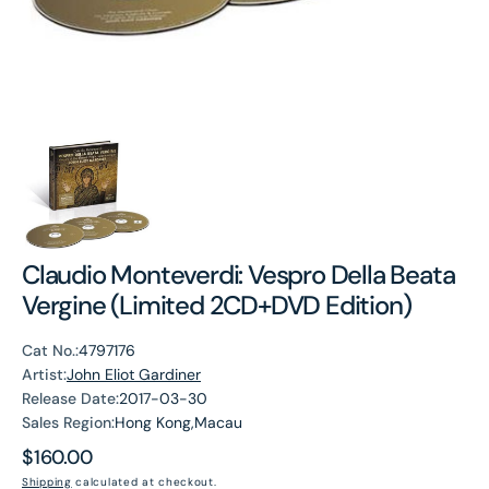
Claudio Monteverdi: Vespro Della Beata
Vergine (Limited 2CD+DVD Edition)
Cat No.:
4797176
Artist:
John Eliot Gardiner
Release Date:
2017-03-30
Sales Region:
Hong Kong,Macau
Regular
$160.00
price
Shipping
calculated at checkout.