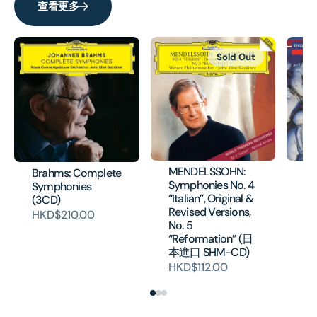
查看更多
Sold Out
MENDELSSOHN:
HA
Brahms: Complete
Symphonies No. 4
Mu
Symphonies
“Italian”, Original &
Wa
(3CD)
Revised Versions,
Su
HKD$210.00
No. 5
本
“Reformation” (日
HK
本進口 SHM-CD)
HKD$112.00