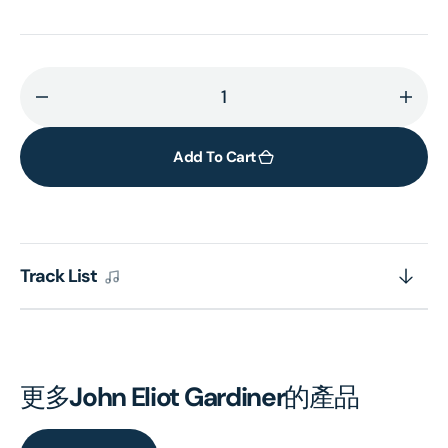
Decrease
Incr
quantity
quant
for
for
Add To Cart
Claudio
Clau
Monteverdi:
Mont
Vespro
Vesp
Della
Della
Track List
Beata
Beat
Vergine
Verg
(Limited
(Limi
2CD+DVD
2CD
Edition)
Editi
更多
John Eliot Gardiner
的產品