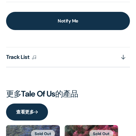
Notify Me
Track List
更多
Tale Of Us
的產品
查看更多
Sold Out
Sold Out