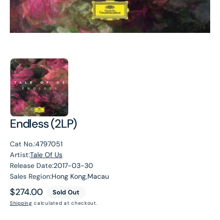
Endless (2LP)
Cat No.:
4797051
Artist:
Tale Of Us
Release Date:
2017-03-30
Sales Region:
Hong Kong,Macau
Regular
$274.00
Sold Out
price
Shipping
calculated at checkout.