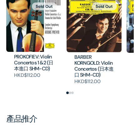
Sold Out
Sold Out
PROKOFIEV: Violin
BARBER
Pa
Concertos 1 &2 (日
KORNGOLD: Violin
(
本進口 SHM-CD)
Concertos (日本進
H
口 SHM-CD)
HKD$112.00
HKD$112.00
產品推介