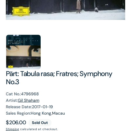
Pärt: Tabula rasa; Fratres; Symphony
No.3
Cat No.:
4796968
Artist:
Gil Shaham
Release Date:
2017-01-19
Sales Region:
Hong Kong,Macau
Regular
$206.00
Sold Out
price
Shipping
calculated at checkout.