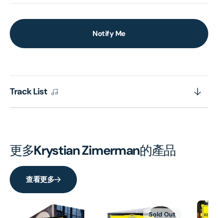
Notify Me
Track List
更多
Krystian Zimerman
的產品
查看更多
Sold Out