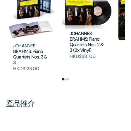
JOHANNES
BRAHMS: Piano
Quartets Nos. 2 &
BR
JOHANNES
3 (2x Vinyl)
Co
BRAHMS: Piano
本
HKD$281.00
Quartets Nos. 2 &
HK
3
HKD$123.00
產品推介