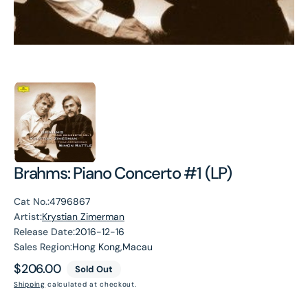
Brahms: Piano Concerto #1 (LP)
Cat No.:
4796867
Artist:
Krystian Zimerman
Release Date:
2016-12-16
Sales Region:
Hong Kong,Macau
Regular
$206.00
Sold Out
price
Shipping
calculated at checkout.