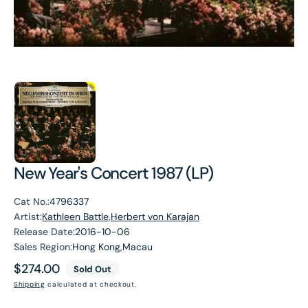
New Year's Concert 1987 (LP)
Cat No.:
4796337
Artist:
Kathleen Battle,Herbert von Karajan
Release Date:
2016-10-06
Sales Region:
Hong Kong,Macau
Regular
$274.00
Sold Out
price
Shipping
calculated at checkout.