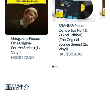
BE
BRAHMS: Piano
So
Concertos No. 1 &
27
2 (2nd Edition)
So
Grieg:Lyric Pieces
(The Original
Vi
(The Original
Source Series) (2x
Source Series) (1 x
H
Vinyl)
Vinyl)
HKD$539.00
HKD$422.00
產品推介