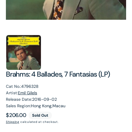
Brahms: 4 Ballades, 7 Fantasias (LP)
Cat No.:
4796328
Artist:
Emil Gilels
Release Date:
2016-09-02
Sales Region:
Hong Kong,Macau
Regular
$206.00
Sold Out
price
Shipping
calculated at checkout.