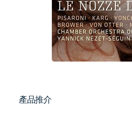
1
in
gal
vi
產品推介