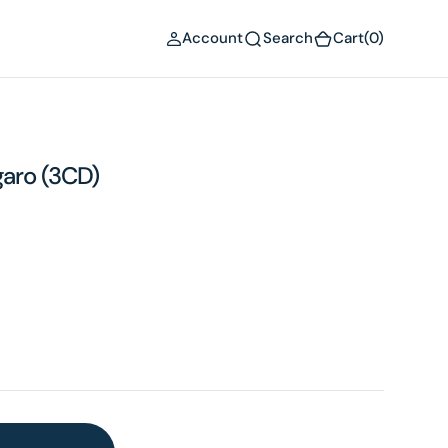
(0)
Account
Search
Cart
(0)
garo (3CD)