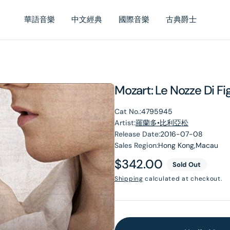
華語音樂
中文經典
國際音樂
古典爵士
Mozart: Le Nozze Di Fi
Cat No.:
4795945
Artist:
羅蘭多•比利亞松
Release Date:
2016-07-08
Sales Region:
Hong Kong,Macau
Regular
$342.00
Sold Out
price
Shipping
calculated at checkout.
en
dia