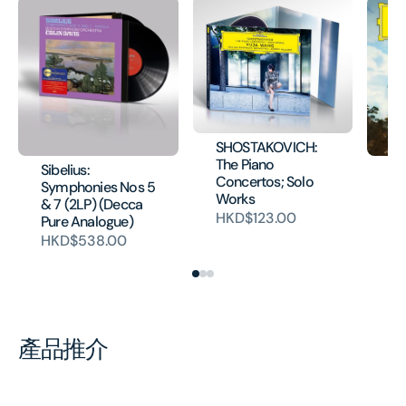
SHOSTAKOVICH:
The Piano
Sibelius:
Ra
Concertos; Solo
Symphonies Nos 5
Co
Works
& 7 (2LP) (Decca
Pi
HKD$123.00
Pure Analogue)
Co
HKD$538.00
H
產品推介