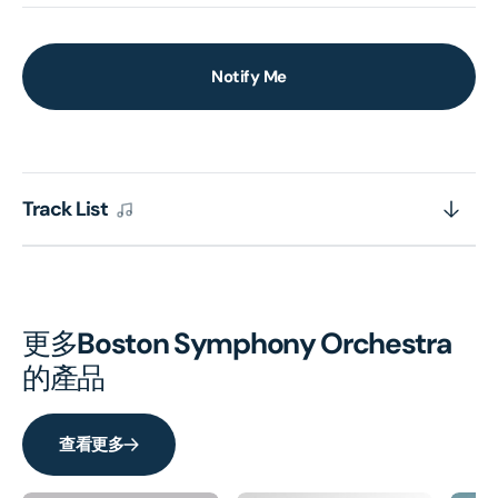
Notify Me
Track List
更多
Boston Symphony Orchestra
的產品
查看更多