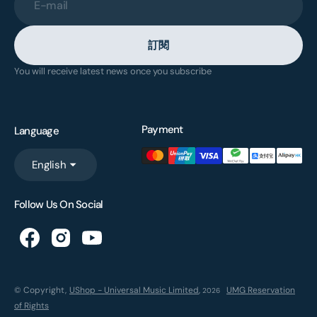
E-mail
訂閱
You will receive latest news once you subscribe
Payment
Language
English
Follow Us On Social
© Copyright,
UShop - Universal Music Limited
,
UMG Reservation
2026
of Rights