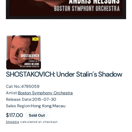
SHOSTAKOVICH: Under Stalin´s Shadow
Cat No.:
4795059
Artist:
Boston Symphony Orchestra
Release Date:
2015-07-30
Sales Region:
Hong Kong,Macau
Regular
$117.00
Sold Out
price
Shipping
calculated at checkout.