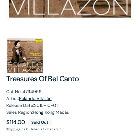
Treasures Of Bel Canto
Cat No.:
4794959
Artist:
Rolando Villazón
Release Date:
2015-10-01
Sales Region:
Hong Kong,Macau
Regular
$114.00
Sold Out
price
Shipping
calculated at checkout.