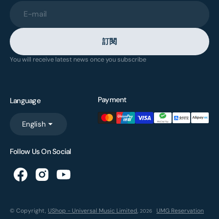
E-mail
訂閱
You will receive latest news once you subscribe
Payment
Language
English
Follow Us On Social
© Copyright,
UShop - Universal Music Limited
,
UMG Reservation
2026