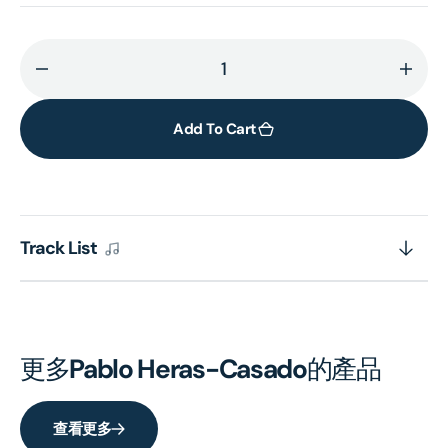
Decrease
Incr
quantity
quant
for
for
Add To Cart
PRAETORIUS
PRAE
Track List
更多
Pablo Heras-Casado
的產品
查看更多