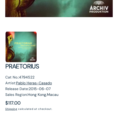
PRAETORIUS
Cat No.:
4794522
Artist:
Pablo Heras-Casado
Release Date:
2015-06-07
Sales Region:
Hong Kong,Macau
Regular
$117.00
price
Shipping
calculated at checkout.