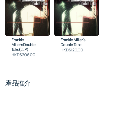
Frankie
Frankie Miller's
Miller'sDouble
Double Take
Take(2LP)
HKD$120.00
HKD$206.00
產品推介