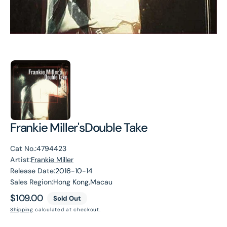
Frankie Miller'sDouble Take
Cat No.:
4794423
Artist:
Frankie Miller
Release Date:
2016-10-14
Sales Region:
Hong Kong,Macau
Regular
$109.00
Sold Out
price
Shipping
calculated at checkout.