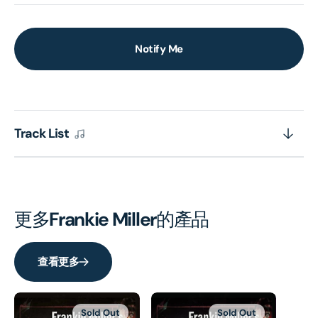
Notify Me
Track List
更多
Frankie Miller
的產品
查看更多
Sold Out
Sold Out