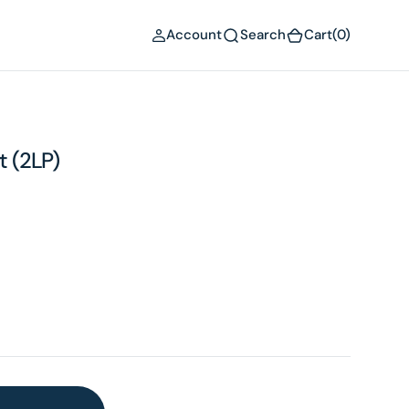
(0)
Account
Search
Cart
(0)
t (2LP)