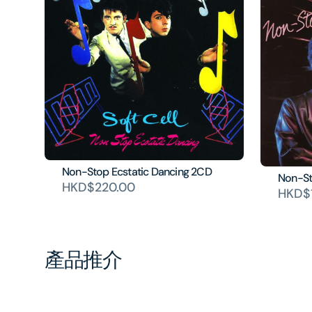
Non-Stop Ecstatic Dancing 2CD
Non-St
HKD$220.00
HKD$1
產品推介