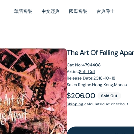
華語音樂
中文經典
國際音樂
古典爵士
The Art Of Falling Apar
Cat No.:
4794408
Artist:
Soft Cell
Release Date:
2016-10-18
Sales Region:
Hong Kong,Macau
Regular
$206.00
Sold Out
price
Shipping
calculated at checkout.
en
dia