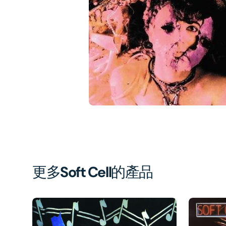
1
in
gal
vi
更多
Soft Cell
的產品