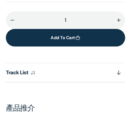
Decrease
Incr
quantity
quant
for
for
Add To Cart
The
The
French
Fren
Collection
Colle
Track List
產品推介