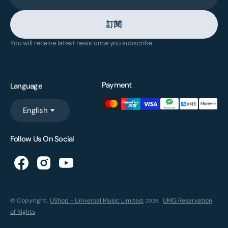
訂閱
You will receive latest news once you subscribe
Payment
Language
English
Follow Us On Social
© Copyright,
UShop - Universal Music Limited
,
UMG Reservation
2026
of Rights