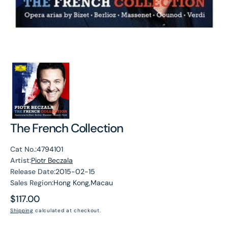
The French Collection
Cat No.:
4794101
Artist:
Piotr Beczala
Release Date:
2015-02-15
Sales Region:
Hong Kong,Macau
Regular
$117.00
price
Shipping
calculated at checkout.