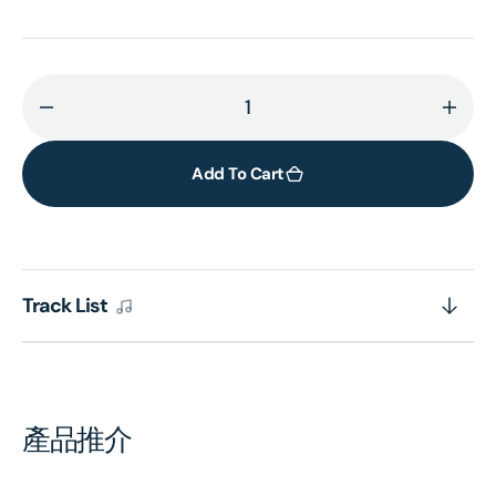
Decrease
Incr
quantity
quant
for
for
Add To Cart
Martha
Mart
Argerich/
Arger
Daniel
Danie
Barenboim
Bare
Track List
Piano
Pian
Duos
Duos
產品推介