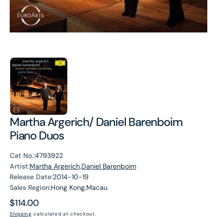
Martha Argerich/ Daniel Barenboim
Piano Duos
Cat No.:
4793922
Artist:
Martha Argerich,Daniel Barenboim
Release Date:
2014-10-19
Sales Region:
Hong Kong,Macau
Regular
$114.00
price
Shipping
calculated at checkout.