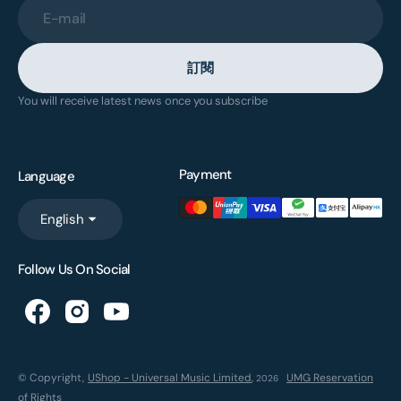
E-mail
訂閱
You will receive latest news once you subscribe
Payment
Language
English
Follow Us On Social
© Copyright,
UShop - Universal Music Limited
,
UMG Reservation
2026
of Rights