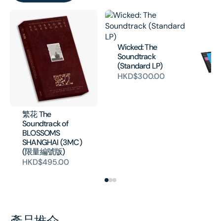
Wicked: The
Soundtrack
(Standard LP)
HKD$300.00
Fa
La
Ne
Co
繁花 The
19
Soundtrack of
H
BLOSSOMS
SHANGHAI (3MC)
(限量編號版)
HKD$495.00