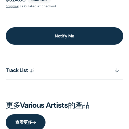
price
Shipping
calculated at checkout.
Notify Me
Track List
更多
Various Artists
的產品
查看更多