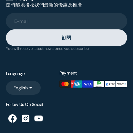
隨時隨地接收我們最新的優惠及推廣
E-mail
訂閱
You will receive latest news once you subscribe
Payment
Language
English
Follow Us On Social