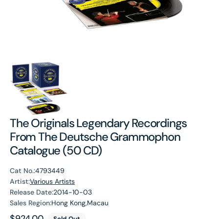
The Originals Legendary Recordings
From The Deutsche Grammophon
Catalogue (50 CD)
Cat No.:
4793449
Artist:
Various Artists
Release Date:
2014-10-03
Sales Region:
Hong Kong,Macau
Regular
$924.00
Sold Out