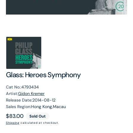
Glass: Heroes Symphony
Cat No.:
4793434
Artist:
Gidon Kremer
Release Date:
2014-08-12
Sales Region:
Hong Kong,Macau
Regular
$83.00
Sold Out
price
Shipping
calculated at checkout.