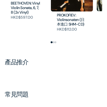
BEETHOVEN: Vinyl
Violin Sonata, 6, 7,
8 (2x Vinyl)
BE
PROKOFIEV:
HKD$597.00
So
Violinsonaten (日
(
本進口 SHM-CD)
CD
HKD$112.00
HK
產品推介
常見問題