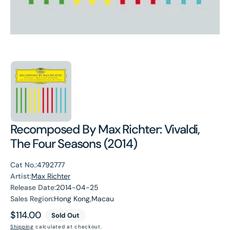
Recomposed By Max Richter: Vivaldi,
The Four Seasons (2014)
Cat No.:
4792777
Artist:
Max Richter
Release Date:
2014-04-25
Sales Region:
Hong Kong,Macau
Regular
$114.00
Sold Out
price
Shipping
calculated at checkout.