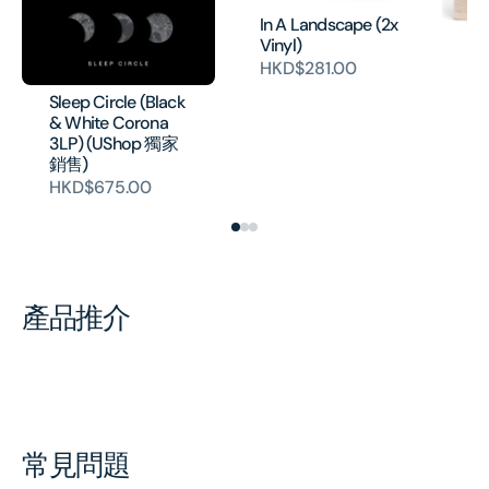
In A Landscape (2x
Vinyl)
In
HKD$281.00
H
Sleep Circle (Black
& White Corona
3LP) (UShop 獨家
銷售)
HKD$675.00
產品推介
常見問題