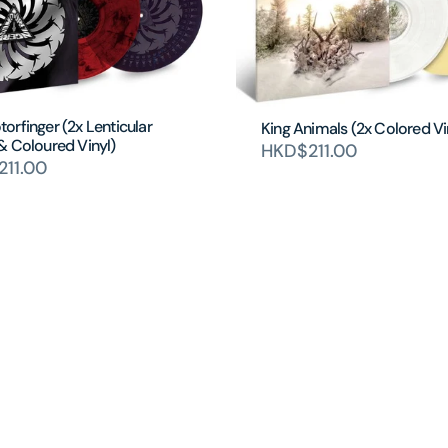
rfinger (2x Lenticular
King Animals (2x Colored Vi
& Coloured Vinyl)
HKD$211.00
11.00