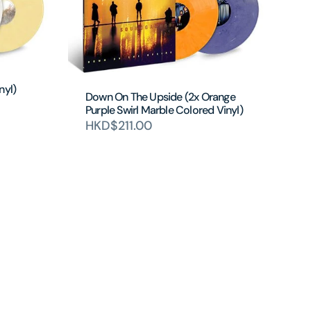
nyl)
Down On The Upside (2x Orange
Purple Swirl Marble Colored Vinyl)
HKD$211.00