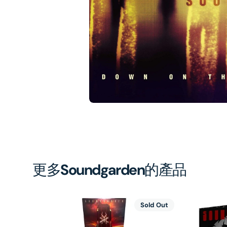
1
in
gal
vi
更多
Soundgarden
的產品
Sold Out