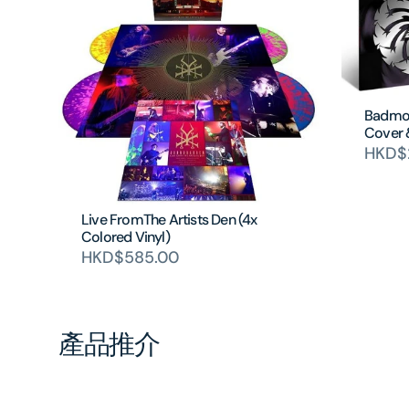
Badmoto
Cover 
HKD$2
Live FromThe Artists Den (4x
Colored Vinyl)
HKD$585.00
產品推介