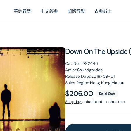
華語音樂
中文經典
國際音樂
古典爵士
Down On The Upside (
Cat No.:
4792446
Artist:
Soundgarden
Release Date:
2016-09-01
Sales Region:
Hong Kong,Macau
Regular
$206.00
Sold Out
price
Shipping
calculated at checkout.
en
dia