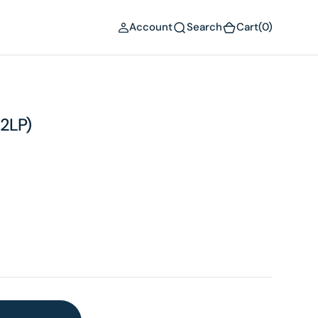
(0)
Account
Search
Cart
(0)
2LP)