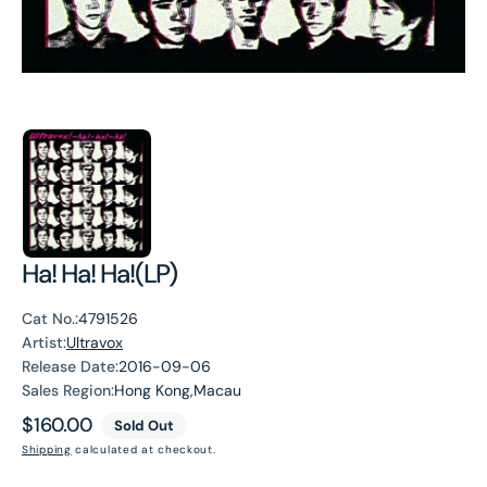
Ha! Ha! Ha!(LP)
Cat No.:
4791526
Artist:
Ultravox
Release Date:
2016-09-06
Sales Region:
Hong Kong,Macau
Regular
$160.00
Sold Out
price
Shipping
calculated at checkout.