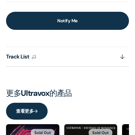
Notify Me
Track List
更多
Ultravox
的產品
查看更多
Sold Out
Sold Out