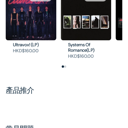
Ultravox! (LP)
Systems Of
Ul
Romance(LP)
Is
HKD$160.00
HKD$160.00
HK
產品推介