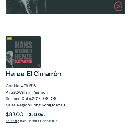
Henze: El Cimarrón
Cat No.:
4791516
Artist:
William Pearson
Release Date:
2013-06-06
Sales Region:
Hong Kong,Macau
Regular
$83.00
Sold Out
price
Shipping
calculated at checkout.