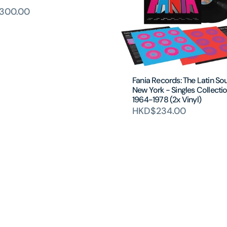
300.00
Fania Records: The Latin So
New York - Singles Collecti
1964-1978 (2x Vinyl)
HKD$234.00