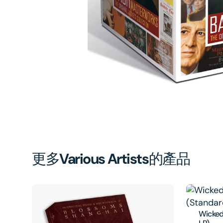
1
in
gal
vi
更多
Various Artists
的產品
Wicked