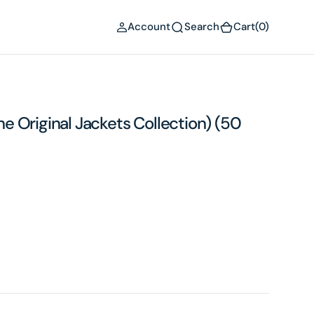
(0)
Account
Search
Cart
(0)
 Original Jackets Collection) (50