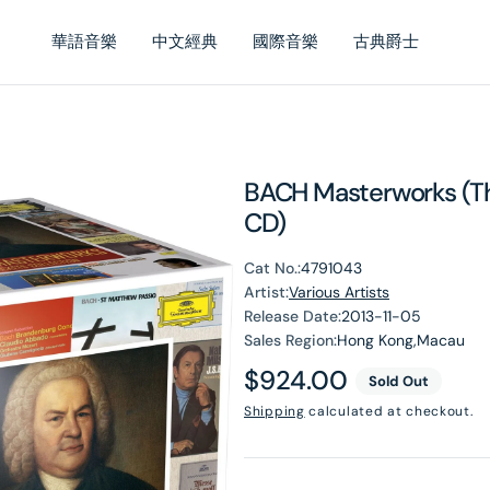
華語音樂
中文經典
國際音樂
古典爵士
BACH Masterworks (The
CD)
Cat No.:
4791043
Artist:
Various Artists
Release Date:
2013-11-05
Sales Region:
Hong Kong,Macau
Regular
$924.00
Sold Out
price
Shipping
calculated at checkout.
en
dia