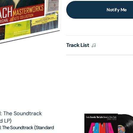
Notify Me
lery
ew
Track List
: The Soundtrack (Standard