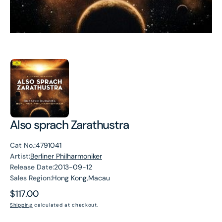
Also sprach Zarathustra
Cat No.:
4791041
Artist:
Berliner Philharmoniker
Release Date:
2013-09-12
Sales Region:
Hong Kong,Macau
Regular
$117.00
price
Shipping
calculated at checkout.