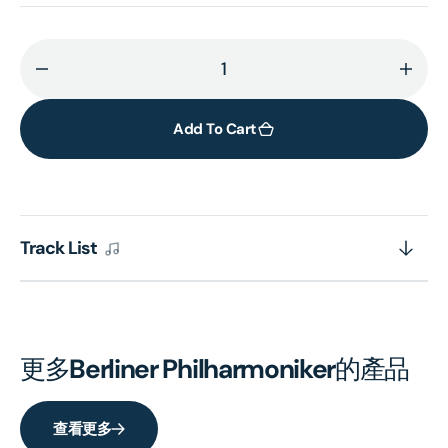
Decrease
Incr
quantity
quant
for
for
Add To Cart
Also
Also
sprach
spra
Zarathustra
Zara
Track List
更多
Berliner Philharmoniker
的產品
查看更多