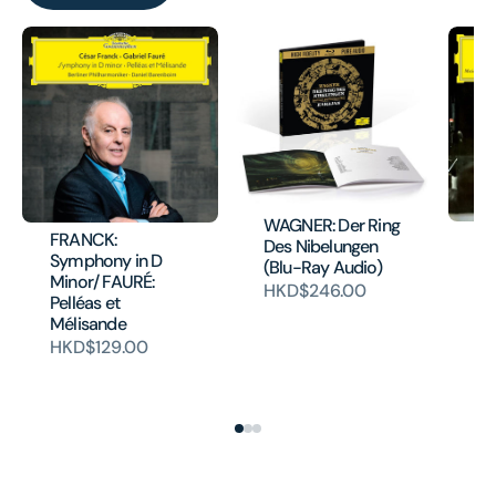
WAGNER: Der Ring
DV
FRANCK:
Des Nibelungen
Co
Symphony in D
(Blu-Ray Audio)
TC
Minor/ FAURÉ:
HKD$246.00
Va
Pelléas et
Ro
Mélisande
Ce
HKD$129.00
(
H