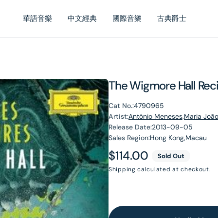
華語音樂
中文經典
國際音樂
古典爵士
The Wigmore Hall Reci
Cat No.:
4790965
Artist:
António Meneses,Maria João
Release Date:
2013-09-05
Sales Region:
Hong Kong,Macau
Regular
$114.00
Sold Out
price
Shipping
calculated at checkout.
en
dia