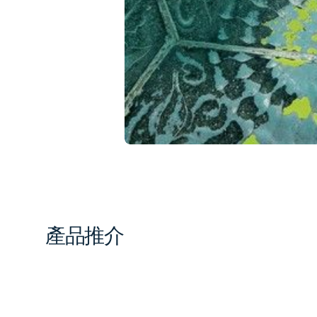
1
in
gal
vi
產品推介