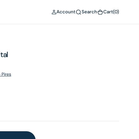
(0)
Account
Search
Cart
(0)
tal
 Pires