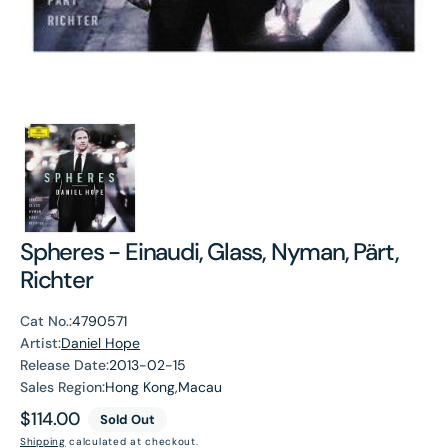
Spheres - Einaudi, Glass, Nyman, Pärt,
Richter
Cat No.:
4790571
Artist:
Daniel Hope
Release Date:
2013-02-15
Sales Region:
Hong Kong,Macau
Regular
$114.00
Sold Out
price
Shipping
calculated at checkout.