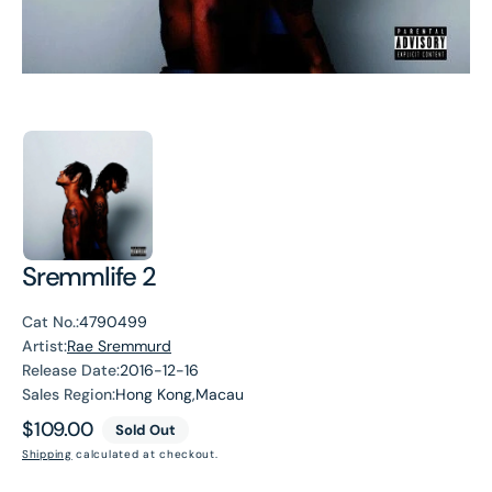
Sremmlife 2
Cat No.:
4790499
Artist:
Rae Sremmurd
Release Date:
2016-12-16
Sales Region:
Hong Kong,Macau
Regular
$109.00
Sold Out
price
Shipping
calculated at checkout.