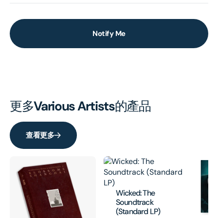
Notify Me
更多
Various Artists
的產品
查看更多
Wicked: The
Soundtrack
(Standard LP)