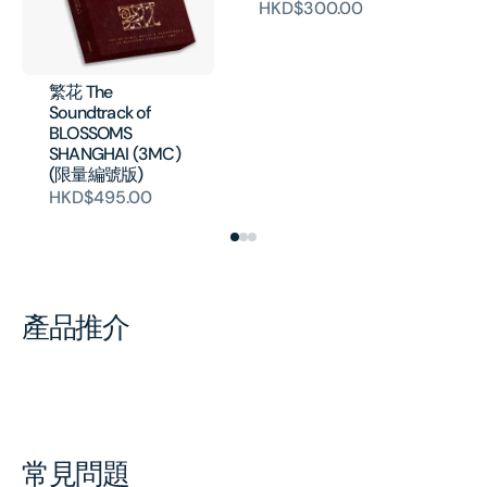
HKD$300.00
Jo
- 
Mo
(V
繁花 The
H
Soundtrack of
BLOSSOMS
SHANGHAI (3MC)
(限量編號版)
HKD$495.00
產品推介
常見問題