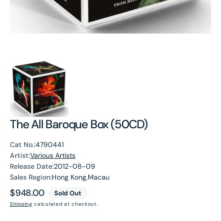
The All Baroque Box (50CD)
Cat No.:
4790441
Artist:
Various Artists
Release Date:
2012-08-09
Sales Region:
Hong Kong,Macau
Regular
$948.00
Sold Out
price
Shipping
calculated at checkout.