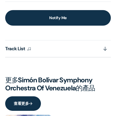
Notify Me
Track List
更多
Simón Bolívar Symphony
Orchestra Of Venezuela
的產品
查看更多