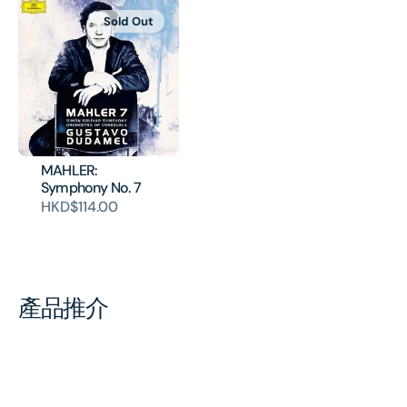
Sold Out
MAHLER:
Symphony No. 7
HKD$114.00
產品推介