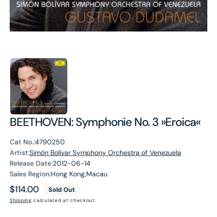
BEETHOVEN: Symphonie No. 3 »Eroica«
Cat No.:
4790250
Artist:
Simón Bolívar Symphony Orchestra of Venezuela
Release Date:
2012-06-14
Sales Region:
Hong Kong,Macau
Regular
$114.00
Sold Out
price
Shipping
calculated at checkout.