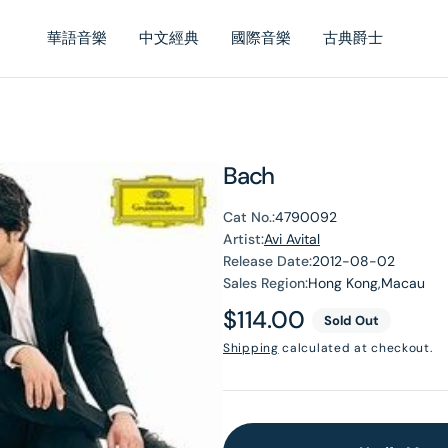
華語音樂
中文經典
國際音樂
古典爵士
Bach
Cat No.:
4790092
Artist:
Avi Avital
Release Date:
2012-08-02
Sales Region:
Hong Kong,Macau
Regular
$114.00
Sold Out
price
Shipping
calculated at checkout.
en
dia