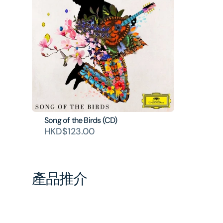
Song of the Birds (CD)
HKD$123.00
產品推介