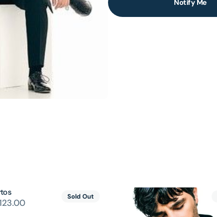
Notify Me
lery
ew
tos
Sold Out
123.00