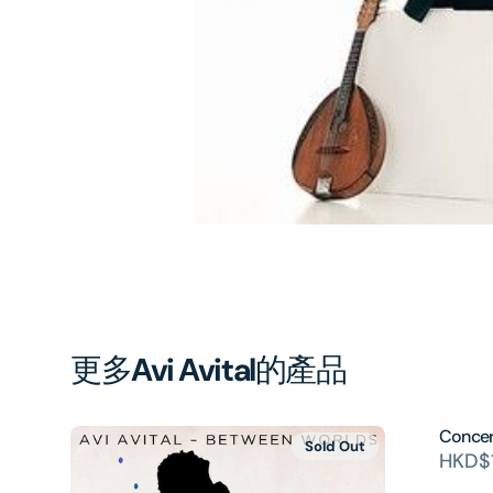
1
in
gal
vi
更多
Avi Avital
的產品
Concer
Sold Out
HKD$