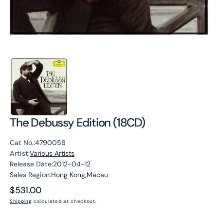
The Debussy Edition (18CD)
Cat No.:
4790056
Artist:
Various Artists
Release Date:
2012-04-12
Sales Region:
Hong Kong,Macau
Regular
$531.00
price
Shipping
calculated at checkout.