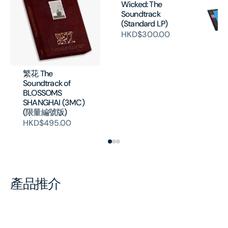
Wicked: The
Soundtrack
(Standard LP)
HKD$300.00
Fa
La
Ne
Co
繁花 The
19
Soundtrack of
H
BLOSSOMS
SHANGHAI (3MC)
(限量編號版)
HKD$495.00
產品推介