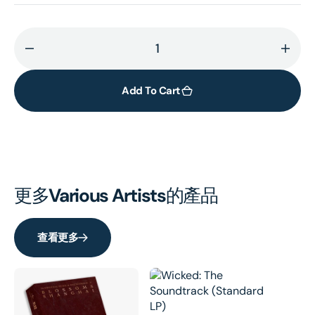
Decrease
Incr
quantity
quant
for
for
Add To Cart
The
The
Debussy
Debu
Edition
Editi
(18CD)
(18C
更多
Various Artists
的產品
查看更多