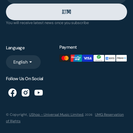
訂閱
You will receive latest news once you subscribe
Payment
Language
English
Follow Us On Social
© Copyright,
UShop - Universal Music Limited
,
UMG Reservation
2026
of Rights