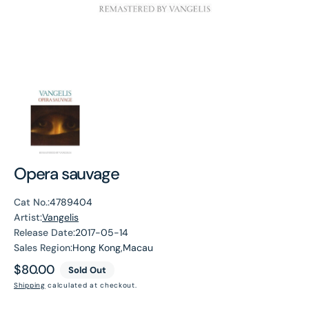
Opera sauvage
Cat No.:
4789404
Artist:
Vangelis
Release Date:
2017-05-14
Sales Region:
Hong Kong,Macau
Regular
$80.00
Sold Out
price
Shipping
calculated at checkout.