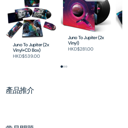
Ju
Juno To Jupiter (2x
(C
Vinyl)
Juno To Jupiter (2x
H
HKD$281.00
Vinyl+CD Box)
HKD$539.00
產品推介