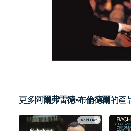
1
in
gal
vi
更多
阿爾弗雷德•布倫德爾
的產
Sold Out