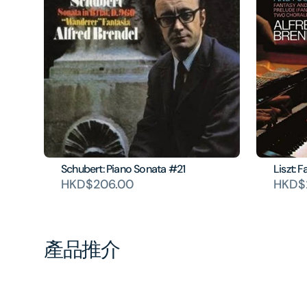
Schubert: Piano Sonata #21
Liszt: 
HKD$206.00
HKD$
產品推介