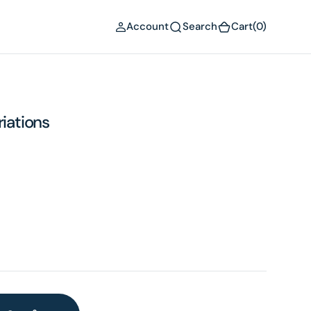
(0)
Account
Search
Cart
(0)
riations