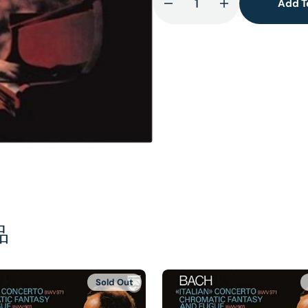
Add T
Decrease
Increase
quantity
quantity
for
for
lery
Beethoven:
Beethoven:
ew
Diabelli
Diabelli
Variations
Variations
品
Sold Out