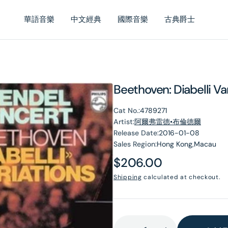
華語音樂
中文經典
國際音樂
古典爵士
Beethoven: Diabelli Va
Cat No.:
4789271
Artist:
阿爾弗雷德•布倫德爾
Release Date:
2016-01-08
Sales Region:
Hong Kong,Macau
Regular
$206.00
price
Shipping
calculated at checkout.
en
dia