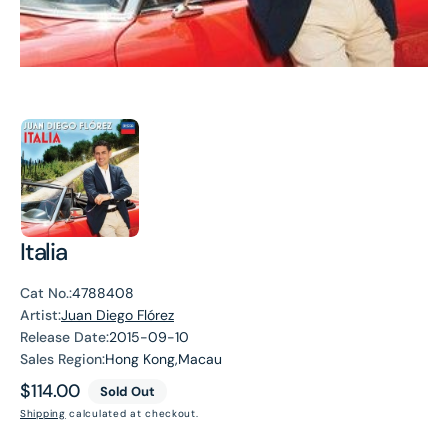
Italia
Cat No.:
4788408
Artist:
Juan Diego Flórez
Release Date:
2015-09-10
Sales Region:
Hong Kong,Macau
Regular
$114.00
Sold Out
price
Shipping
calculated at checkout.