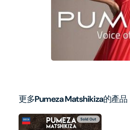
1
in
gal
vi
更多
Pumeza Matshikiza
的產品
Sold Out