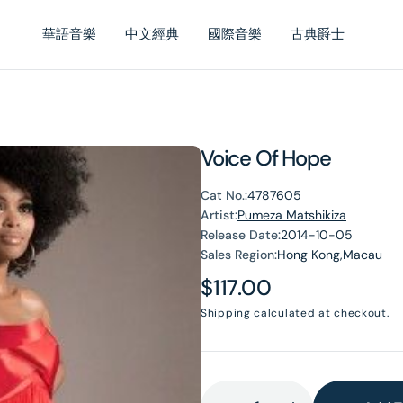
華語音樂
中文經典
國際音樂
古典爵士
Voice Of Hope
Cat No.:
4787605
Artist:
Pumeza Matshikiza
Release Date:
2014-10-05
Sales Region:
Hong Kong,Macau
Regular
$117.00
price
Shipping
calculated at checkout.
en
dia