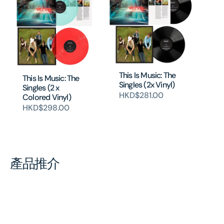
This Is Music: The
This Is Music: The
Singles (2x Vinyl)
Singles (2 x
HKD$281.00
Colored Vinyl)
HKD$298.00
產品推介