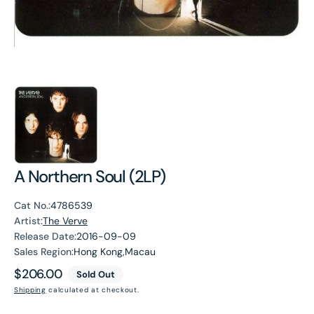
A Northern Soul (2LP)
Cat No.:
4786539
Artist:
The Verve
Release Date:
2016-09-09
Sales Region:
Hong Kong,Macau
Regular
$206.00
Sold Out
price
Shipping
calculated at checkout.