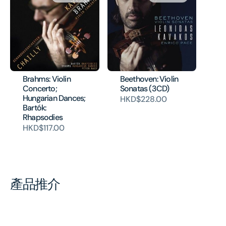
Brahms: Violin
Beethoven: Violin
Concerto;
Sonatas (3CD)
Hungarian Dances;
HKD$228.00
Bartók:
Rhapsodies
HKD$117.00
產品推介