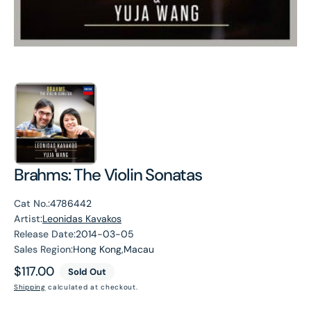
Brahms: The Violin Sonatas
Cat No.:
4786442
Artist:
Leonidas Kavakos
Release Date:
2014-03-05
Sales Region:
Hong Kong,Macau
Regular
$117.00
Sold Out
price
Shipping
calculated at checkout.