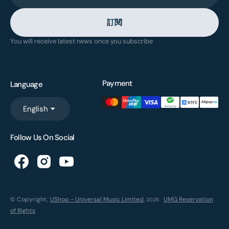
訂閱
You will receive latest news once you subscribe
Payment
Language
English
Follow Us On Social
© Copyright,
UShop - Universal Music Limited
,
UMG Reservation
2026
of Rights