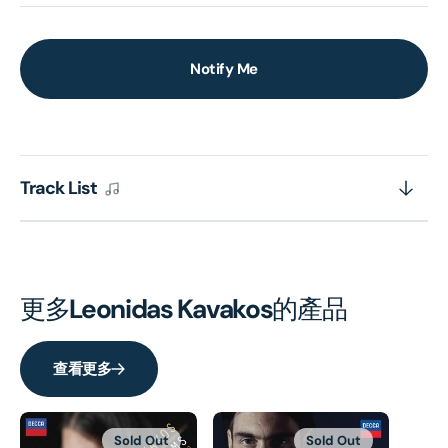
Notify Me
Track List
更多
Leonidas Kavakos
的產品
查看更多
Sold Out
Sold Out