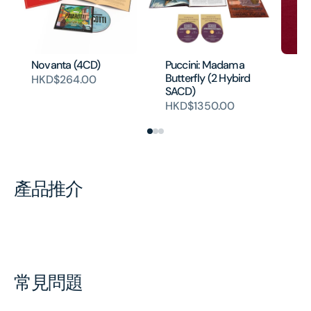
Novanta (4CD)
Puccini: Madama
PU
Butterfly (2 Hybird
Bo
HKD$264.00
SACD)
SA
HKD$1350.00
H
產品推介
常見問題