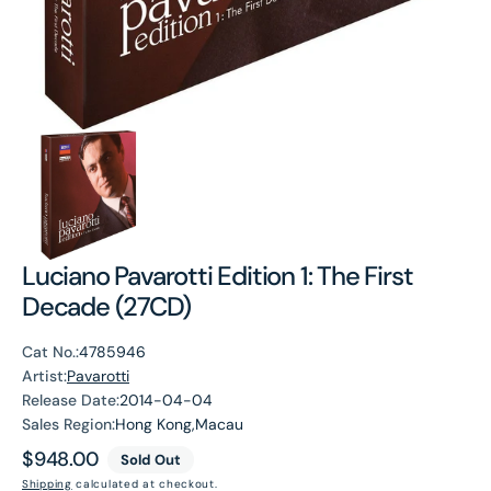
Luciano Pavarotti Edition 1: The First
Decade (27CD)
Cat No.:
4785946
Artist:
Pavarotti
Release Date:
2014-04-04
Sales Region:
Hong Kong,Macau
Regular
$948.00
Sold Out
price
Shipping
calculated at checkout.