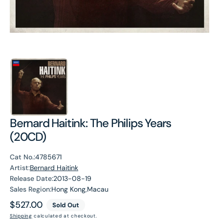
Bernard Haitink: The Philips Years
(20CD)
Cat No.:
4785671
Artist:
Bernard Haitink
Release Date:
2013-08-19
Sales Region:
Hong Kong,Macau
Regular
$527.00
Sold Out
price
Shipping
calculated at checkout.