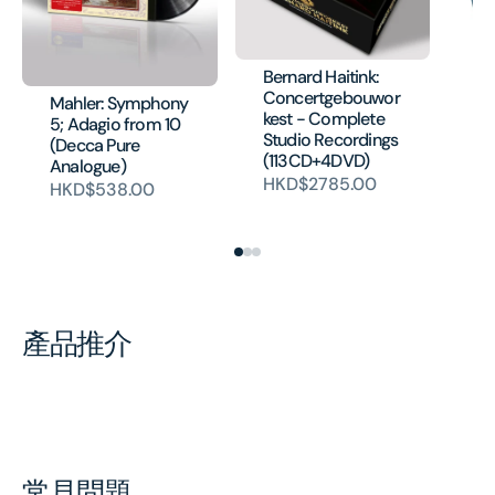
Bernard Haitink:
Concertgebouwor
Mahler: Symphony
kest - Complete
5; Adagio from 10
BR
Studio Recordings
(Decca Pure
Sy
(113CD+4DVD)
Analogue)
(1
HKD$2785.00
Au
HKD$538.00
H
產品推介
常見問題