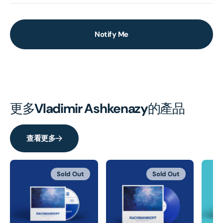
Notify Me
更多
Vladimir Ashkenazy
的產品
查看更多
Sold Out
Sold Out