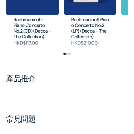
Rachmaninoff:
Rachmaninoff:Pian
Ra
Piano Concerto
o Concerto No.2
Wo
No.2 (CD) (Decca -
(LP) (Decca - The
Th
The Collection)
Collection)
(C
HKD$117.00
HKD$210.00
HK
產品推介
常見問題