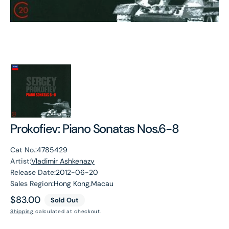
Prokofiev: Piano Sonatas Nos.6-8
Cat No.:
4785429
Artist:
Vladimir Ashkenazy
Release Date:
2012-06-20
Sales Region:
Hong Kong,Macau
Regular
$83.00
Sold Out
price
Shipping
calculated at checkout.