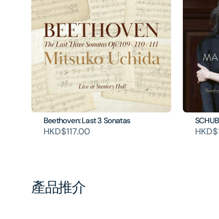
Beethoven: Last 3 Sonatas
SCHUB
HKD$117.00
HKD$1
產品推介