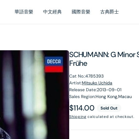
華語音樂
中文經典
國際音樂
古典爵士
SCHUMANN: G Minor S
Frühe
Cat No.:
4785393
Artist:
Mitsuko Uchida
Release Date:
2013-09-01
Sales Region:
Hong Kong,Macau
Regular
$114.00
Sold Out
price
Shipping
calculated at checkout.
en
dia