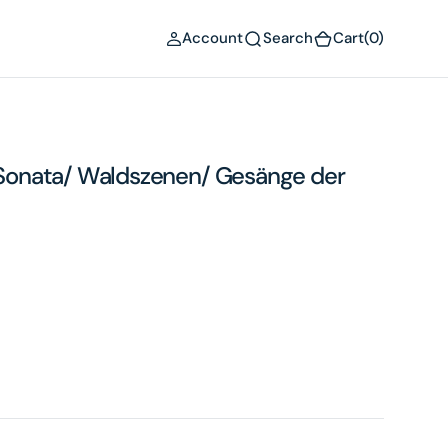
(0)
Account
Search
Cart
(0)
onata/ Waldszenen/ Gesänge der