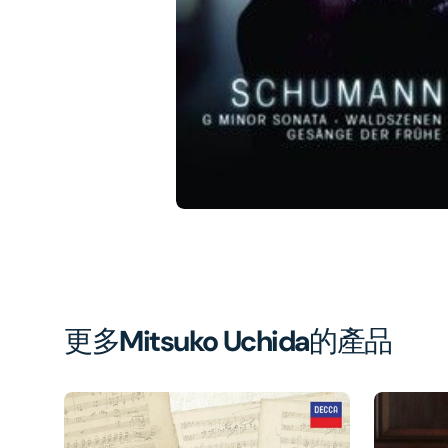
1
in
gal
vi
更多
Mitsuko Uchida
的產品