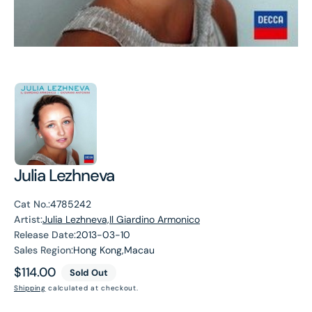
Julia Lezhneva
Cat No.:
4785242
Artist:
Julia Lezhneva,Il Giardino Armonico
Release Date:
2013-03-10
Sales Region:
Hong Kong,Macau
Regular
$114.00
Sold Out
price
Shipping
calculated at checkout.