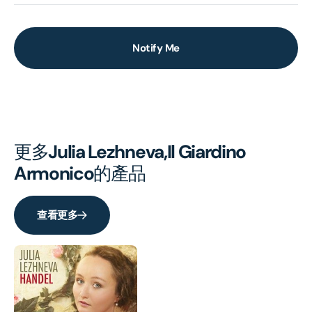
Notify Me
更多
Julia Lezhneva,Il Giardino
Armonico
的產品
查看更多