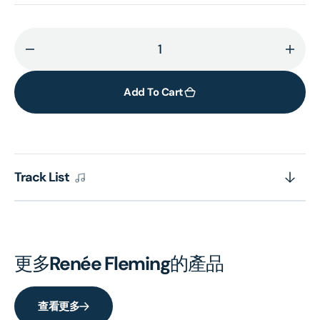
Decrease
Incr
quantity
quant
for
for
Add To Cart
Guilty
Guilt
Pleasures
Plea
Track List
更多
Renée Fleming
的產品
查看更多