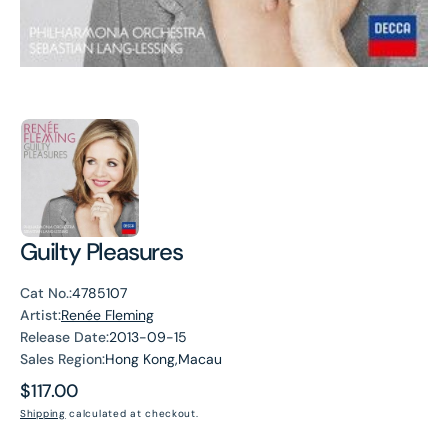
Guilty Pleasures
Cat No.:
4785107
Artist:
Renée Fleming
Release Date:
2013-09-15
Sales Region:
Hong Kong,Macau
Regular
$117.00
price
Shipping
calculated at checkout.