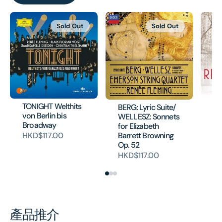
Sold Out
Sold Out
TONIGHT Welthits
BERG: Lyric Suite/
Ch
von Berlin bis
WELLESZ: Sonnets
Yo
Broadway
for Elizabeth
HK
Barrett Browning
HKD$117.00
Op. 52
HKD$117.00
產品推介