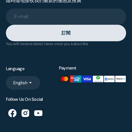
隨時隨地接收我們最新的優惠及推廣
E-mail
訂閱
You will receive latest news once you subscribe
Payment
Language
English
Follow Us On Social